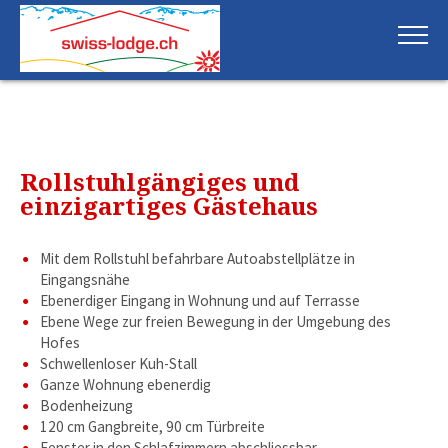
Deprecated
: Creation of dynamic property DB::$_arrFileEndings is
deprecated in
/home/swisslod/public_html/swiss-
lodge.ch/stationcms/core/class.database.php
on line
24
Rollstuhlgängiges und
einzigartiges Gästehaus
Mit dem Rollstuhl befahrbare Autoabstellplätze in
Eingangsnähe
Ebenerdiger Eingang in Wohnung und auf Terrasse
Ebene Wege zur freien Bewegung in der Umgebung des
Hofes
Schwellenloser Kuh-Stall
Ganze Wohnung ebenerdig
Bodenheizung
120 cm Gangbreite, 90 cm Türbreite
Fenster in den Schlafzimmern abschliessbar